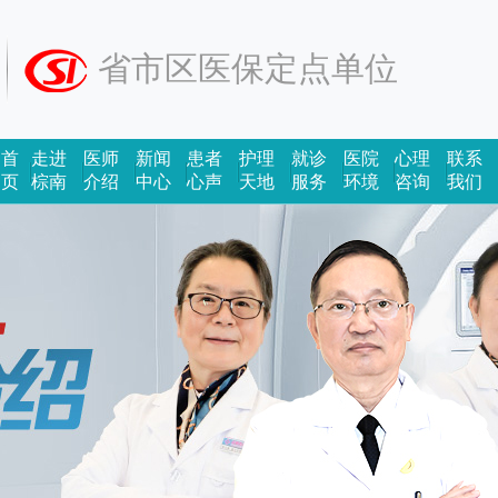
省市区医保定点单位
首
走进
医师
新闻
患者
护理
就诊
医院
心理
联系
页
棕南
介绍
中心
心声
天地
服务
环境
咨询
我们