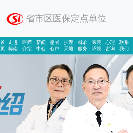
省市区医保定点单位
首
走进
医师
新闻
患者
护理
就诊
医院
心理
联系
页
棕南
介绍
中心
心声
天地
服务
环境
咨询
我们