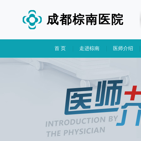
成都棕南医院
首 页
走进棕南
医师介绍