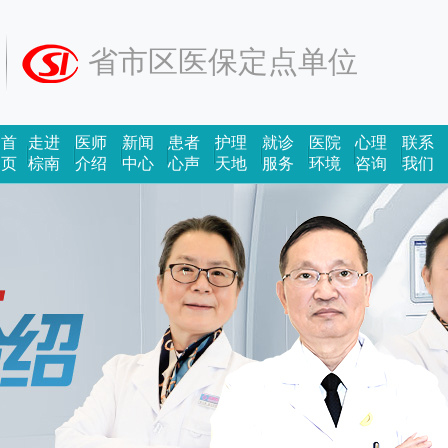
省市区医保定点单位
首
走进
医师
新闻
患者
护理
就诊
医院
心理
联系
页
棕南
介绍
中心
心声
天地
服务
环境
咨询
我们