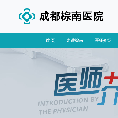
成都棕南医院
首 页
走进棕南
医师介绍